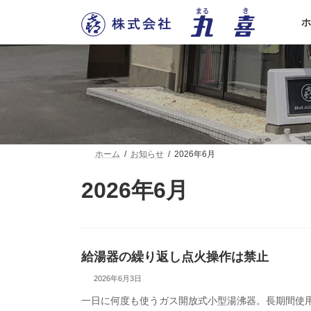
コ
ナ
ン
ビ
ホ
テ
ゲ
ン
ー
ツ
シ
へ
ョ
ス
ン
キ
に
ッ
移
プ
動
ホーム
お知らせ
2026年6月
2026年6月
給湯器の繰り返し点火操作は禁止
2026年6月3日
一日に何度も使うガス開放式小型湯沸器。長期間使